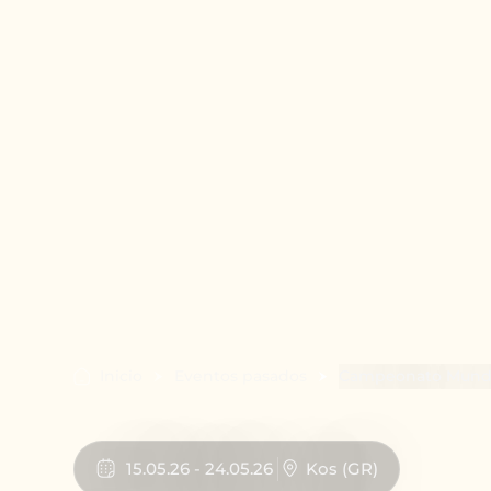
Inicio
Eventos pasados
Campeonato Mundia
15
.
05
.
26
-
24
.
05
.
26
Kos
(
GR
)