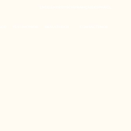
ENGLISH
DEUTSCH
FRANÇAIS
ESPAÑOL
ACO
TESTIMONIOS
RESULTADOS
CONTÁCTENOS