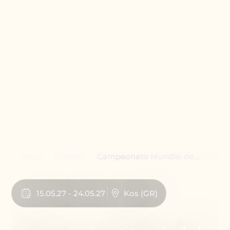
Inicio
Eventos
Campeonato Mundial de
Ajedrez Super Senior (65+) de
la ACO 2027
15
.
05
.
27
-
24
.
05
.
27
Kos
(
GR
)