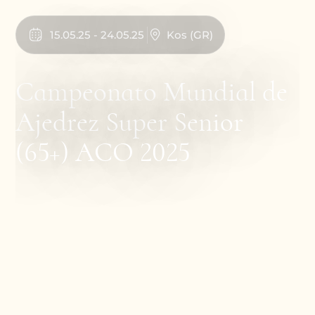
Senior (65+) ACO 2025
15
.
05
.
25
-
24
.
05
.
25
Kos
(
GR
)
Campeonato Mundial de
Ajedrez Super Senior
(65+) ACO 2025